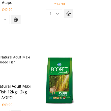
Δωρο
€
14.90
€
42.90
atural Adult Maxi
Fish 12Kg+ 2kg
ΔΩΡΟ
€
49.90