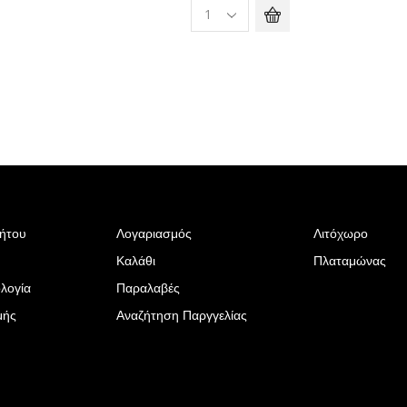
ρήτου
Λογαριασμός
Λιτόχωρο
Καλάθι
Πλαταμώνας
λογία
Παραλαβές
μής
Αναζήτηση Παργγελίας