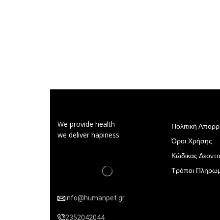
We provide health
Πολιτική Απορ
we deliver hapiness
Όροι Χρήσης
Κώδικας Δεοντο
Τρόποι Πληρω
info@humanpet.gr
2352042044