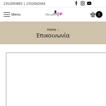
2352083883
|
2352042044
Menu
0
Home
Επικοινωνία