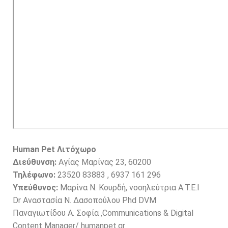
Human Pet Λιτόχωρο
Διεύθυνση:
Αγίας Μαρίνας 23, 60200
Τηλέφωνο:
23520 83883 , 6937 161 296
Υπεύθυνος:
Μαρίνα Ν. Κουρδή, νοσηλεύτρια Α.Τ.Ε.Ι
Dr Αναστασία Ν. Δασοπούλου Phd DVM
Παναγιωτίδου Α. Σοφία ,Communications & Digital
Content Manager/ humanpet.gr