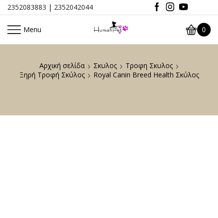
2352083883
|
2352042044
Menu
0
Αρχική σελίδα
Σκυλος
Τροφη Σκυλος
Ξηρή Τροφή Σκύλος
Royal Canin Breed Health Σκύλος