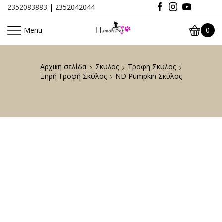
2352083883
|
2352042044
Menu
0
Αρχική σελίδα
Σκυλος
Τροφη Σκυλος
Ξηρή Τροφή Σκύλος
ND Pumpkin Σκύλος