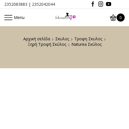
2352083883
|
2352042044
Menu
0
Αρχική σελίδα
Σκυλος
Τροφη Σκυλος
Ξηρή Τροφή Σκύλος
Naturea Σκύλος