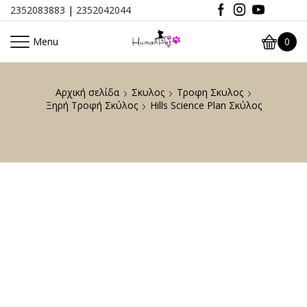
2352083883
|
2352042044
Menu
0
Αρχική σελίδα
Σκυλος
Τροφη Σκυλος
Ξηρή Τροφή Σκύλος
Hills Science Plan Σκύλος