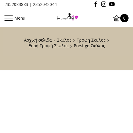
2352083883
|
2352042044
Menu
0
Αρχική σελίδα
Σκυλος
Τροφη Σκυλος
Ξηρή Τροφή Σκύλος
Prestige Σκύλος