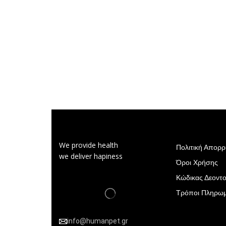
We provide health
Πολιτική Απορ
we deliver hapiness
Όροι Χρήσης
Κώδικας Δεοντο
Τρόποι Πληρω
info@humanpet.gr