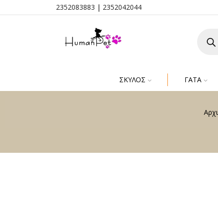
2352083883
|
2352042044
ΣΚΎΛΟΣ
ΓΆΤΑ
Αρχι