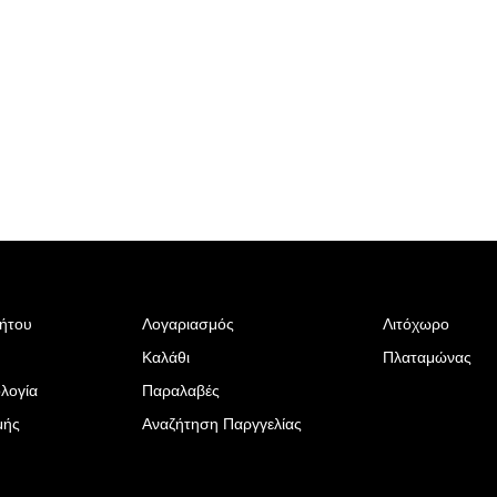
ρήτου
Λογαριασμός
Λιτόχωρο
Καλάθι
Πλαταμώνας
λογία
Παραλαβές
μής
Αναζήτηση Παργγελίας