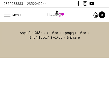
2352083883
|
2352042044
Menu
0
Αρχική σελίδα
Σκυλος
Τροφη Σκυλος
Ξηρή Τροφή Σκύλος
Brit care