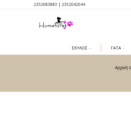
2352083883
|
2352042044
ΣΚΎΛΟΣ
ΓΆΤΑ
Αρχική 