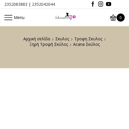
2352083883
|
2352042044
Menu
0
Αρχική σελίδα
Σκυλος
Τροφη Σκυλος
Ξηρή Τροφή Σκύλος
Acana Σκύλος