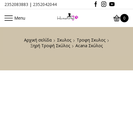
2352083883
|
2352042044
Menu
0
Αρχική σελίδα
Σκυλος
Τροφη Σκυλος
Ξηρή Τροφή Σκύλος
Acana Σκύλος