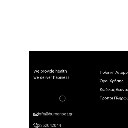
We provide health
Πολιτική Απορ
we deliver hapiness
Όροι Χρήσης
Κώδικας Δεοντο
Τρόποι Πληρω
info@humanpet.gr
2352042044