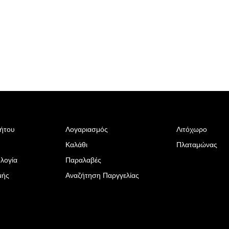
ρήτου
Λογαριασμός
Λιτόχωρο
Καλάθι
Πλαταμώνας
λογία
Παραλαβές
μής
Αναζήτηση Παργγελίας