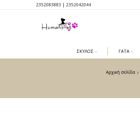
2352083883
|
2352042044
ΣΚΎΛΟΣ
ΓΆΤΑ
Αρχική σελίδα