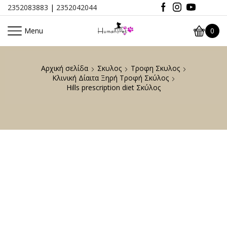
2352083883
|
2352042044
Menu
0
Αρχική σελίδα
Σκυλος
Τροφη Σκυλος
Κλινική Δίαιτα Ξηρή Τροφή Σκύλος
Hills prescription diet Σκύλος