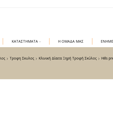
ΚΑΤΑΣΤΗΜΑΤΑ
Η ΟΜΑΔΑ ΜΑΣ
ΕΝΗΜ
λος
Τροφη Σκυλος
Κλινική Δίαιτα Ξηρή Τροφή Σκύλος
Hills p