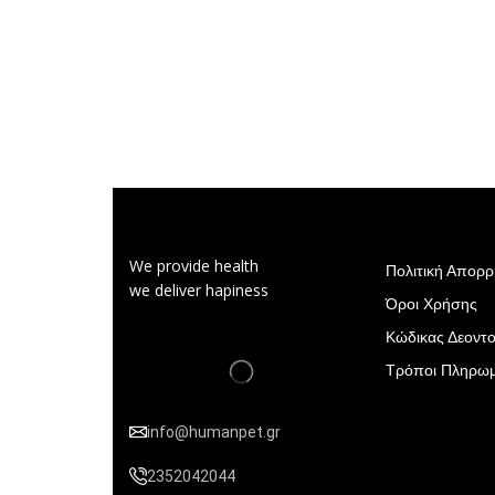
We provide health
Πολιτική Απορ
we deliver hapiness
Όροι Χρήσης
Κώδικας Δεοντο
Τρόποι Πληρω
info@humanpet.gr
2352042044