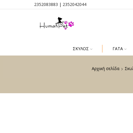
2352083883
|
2352042044
ΣΚΎΛΟΣ
ΓΆΤΑ
Αρχική σελίδα
Σκυ