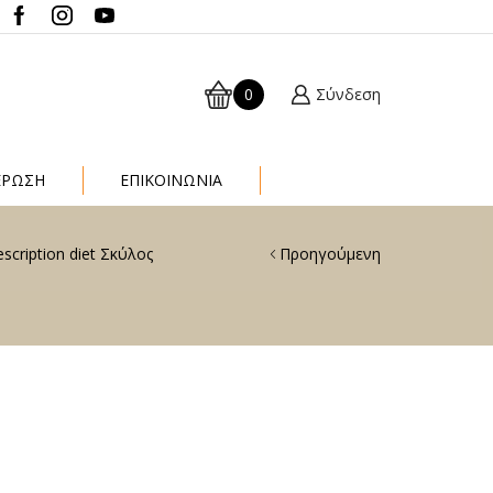
0
Σύνδεση
ΈΡΩΣΗ
ΕΠΙΚΟΙΝΩΝΙΑ
rescription diet Σκύλος
Προηγούμενη