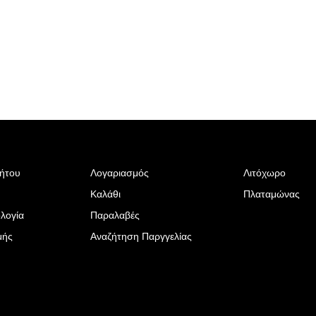
ρήτου
Λογαριασμός
Λιτόχωρο
Καλάθι
Πλαταμώνας
λογία
Παραλαβές
μής
Αναζήτηση Παργγελίας