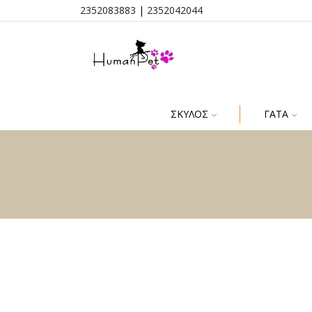
2352083883
|
2352042044
ΣΚΎΛΟΣ
ΓΆΤΑ