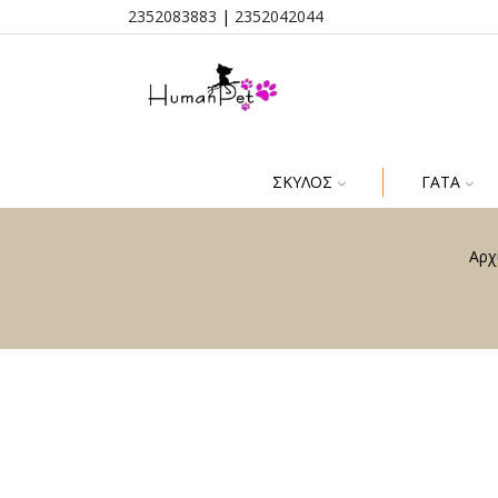
2352083883
|
2352042044
ΣΚΎΛΟΣ
ΓΆΤΑ
Αρχ