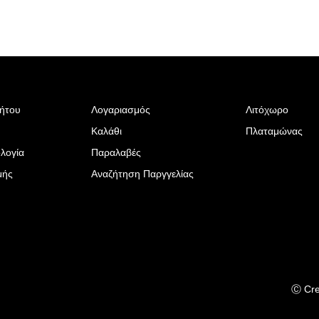
ρήτου
Λογαριασμός
Λιτόχωρο
Καλάθι
Πλαταμώνας
λογία
Παραλαβές
μής
Αναζήτηση Παργγελίας
Ⓒ Cre