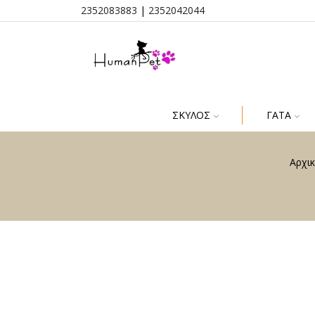
2352083883
|
2352042044
ΣΚΎΛΟΣ
ΓΆΤΑ
Αρχικ