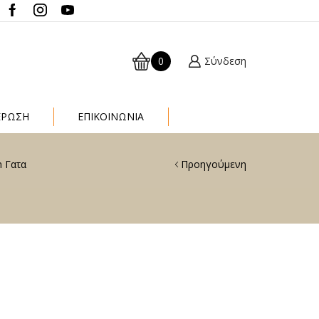
0
Σύνδεση
ΈΡΩΣΗ
ΕΠΙΚΟΙΝΩΝΙΑ
n Γατα
Προηγούμενη