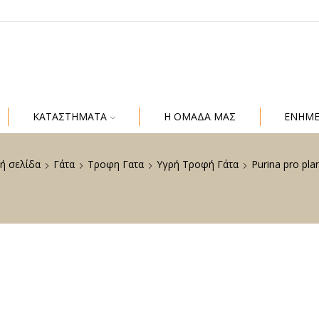
ΚΑΤΑΣΤΗΜΑΤΑ
Η ΟΜΑΔΑ ΜΑΣ
ΕΝΗΜ
ή σελίδα
Γάτα
Τροφη Γατα
Υγρή Τροφή Γάτα
Purina pro pla