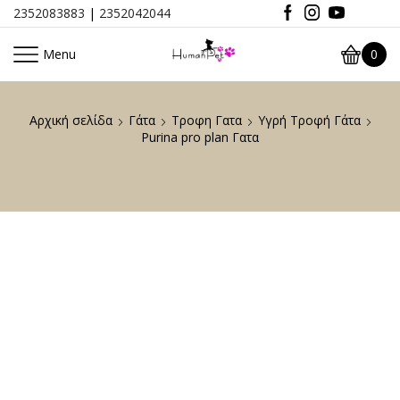
2352083883
|
2352042044
Menu
0
Αρχική σελίδα
Γάτα
Τροφη Γατα
Υγρή Τροφή Γάτα
Purina pro plan Γατα