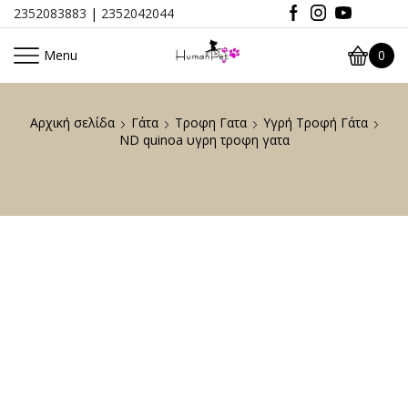
2352083883
|
2352042044
Menu
0
Αρχική σελίδα
Γάτα
Τροφη Γατα
Υγρή Τροφή Γάτα
ND quinoa υγρη τροφη γατα