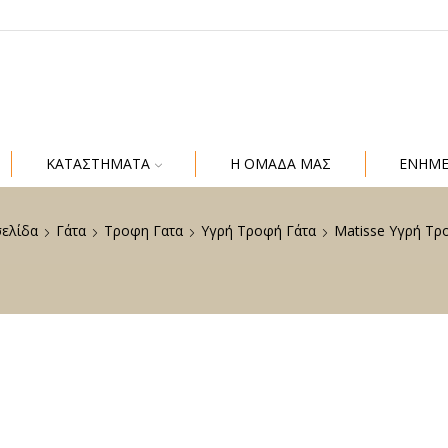
ΚΑΤΑΣΤΗΜΑΤΑ
Η ΟΜΑΔΑ ΜΑΣ
ΕΝΗΜ
σελίδα
Γάτα
Τροφη Γατα
Υγρή Τροφή Γάτα
Matisse Υγρή Τρ