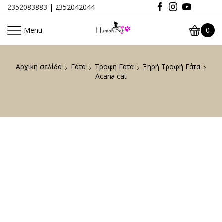
2352083883
|
2352042044
Menu
0
Αρχική σελίδα
Γάτα
Τροφη Γατα
Ξηρή Τροφή Γάτα
Acana cat