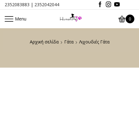
2352083883
|
2352042044
Menu
0
Αρχική σελίδα
Γάτα
Λιχουδιές Γάτα