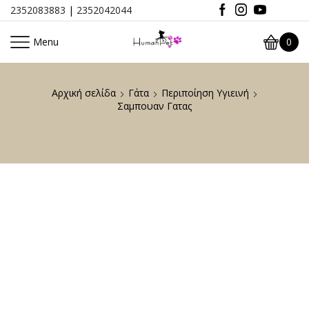
2352083883
|
2352042044
Menu
0
Αρχική σελίδα
Γάτα
Περιποίηση Υγιεινή
Σαμπουαν Γατας