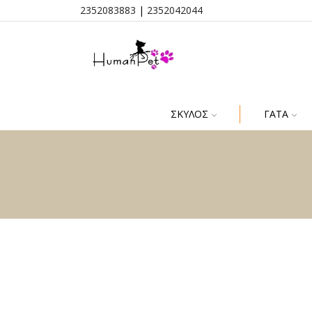
2352083883
|
2352042044
ΣΚΎΛΟΣ
ΓΆΤΑ