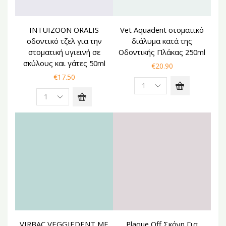
INTUIZOON ORALIS
Vet Aquadent στοματικό
οδοντικό τζελ για την
διάλυμα κατά της
στοματική υγιεινή σε
Οδοντικής Πλάκας 250ml
σκύλους και γάτες 50ml
€
20.90
€
17.50
NEW
VIRBAC VEGGIEDENT ΜΕ
Plaque Off Σκόνη Για