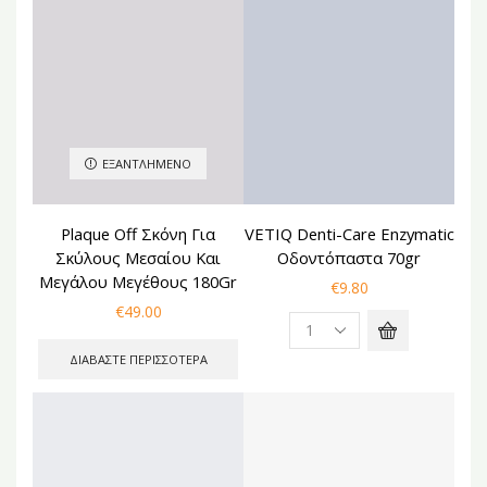
NEW
NEW
ΕΞΑΝΤΛΗΜΈΝΟ
Plaque Off Σκόνη Για
VETIQ Denti-Care Enzymatic
Σκύλους Μεσαίου Και
Οδοντόπαστα 70gr
Μεγάλου Μεγέθους 180Gr
€
9.80
€
49.00
ΔΙΑΒΆΣΤΕ ΠΕΡΙΣΣΌΤΕΡΑ
NEW