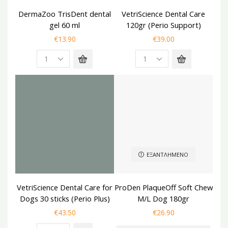
DermaZoo TrisDent dental
VetriScience Dental Care
gel 60 ml
120gr (Perio Support)
€
13.90
€
39.00
ΕΞΑΝΤΛΗΜΈΝΟ
VetriScience Dental Care for
ProDen PlaqueOff Soft Chew
Dogs 30 sticks (Perio Plus)
M/L Dog 180gr
€
43.50
€
26.90