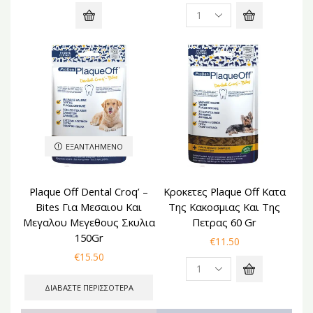
NEW
ΕΞΑΝΤΛΗΜΈΝΟ
Plaque Off Dental Croq’ –
Κροκετες Plaque Off Κατα
Bites Για Μεσαιου Και
Της Κακοσμιας Και Της
Μεγαλου Μεγεθους Σκυλια
Πετρας 60 Gr
150Gr
€
11.50
€
15.50
ΔΙΑΒΆΣΤΕ ΠΕΡΙΣΣΌΤΕΡΑ