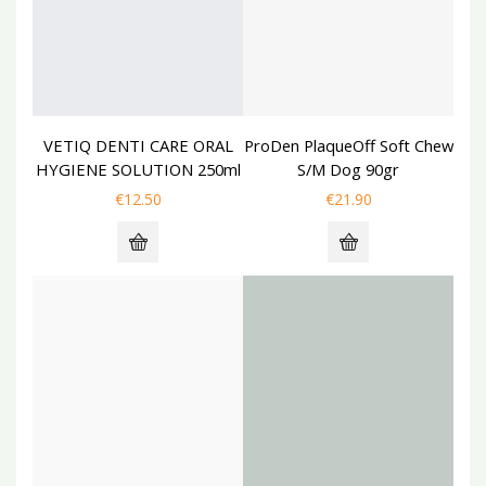
VETIQ DENTI CARE ORAL
ProDen PlaqueOff Soft Chew
HYGIENE SOLUTION 250ml
S/M Dog 90gr
€
12.50
€
21.90
NEW
NEW