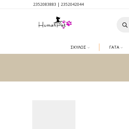
2352083883
|
2352042044
ΣΚΎΛΟΣ
ΓΆΤΑ