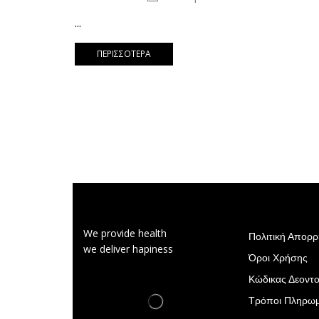
...
ΠΕΡΙΣΣΌΤΕΡΑ
We provide health
Πολιτική Απορ
we deliver hapiness
Όροι Χρήσης
Κώδικας Δεοντο
Τρόποι Πληρω