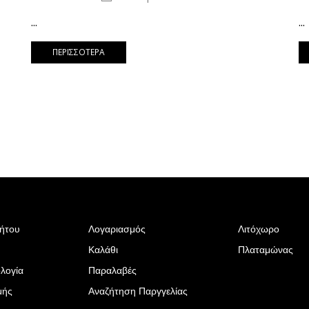
...
...
ΠΕΡΙΣΣΌΤΕΡΑ
ρήτου
Λογαριασμός
Λιτόχωρο
Καλάθι
Πλαταμώνας
λογία
Παραλαβές
μής
Αναζήτηση Παργγελίας