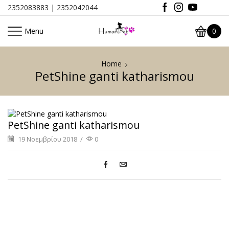
2352083883
|
2352042044
Menu
0
Home
PetShine ganti katharismou
PetShine ganti katharismou
19 Νοεμβρίου 2018
/
0