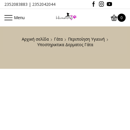
2352083883
|
2352042044
Menu
0
Αρχική σελίδα
Γάτα
Περιποίηση Υγιεινή
Υποστηρικτικα Δερματος Γάτα