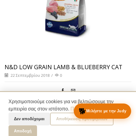
N&D LOW GRAIN LAMB & BLUEBERRY CAT
22 Σεπτεμβρίου 2018
/
0
Χρησιμοποιούμε cookies για να βελτιώσουμε την
🐕
εμπειρία σας στον ιστότοπο.
Πολιτική Απορρήτου
Μιλήστε με την Judy
Δεν αποδέχομαι
Αποθήκευση προτιμήσεων
Αποδοχή
Cookies